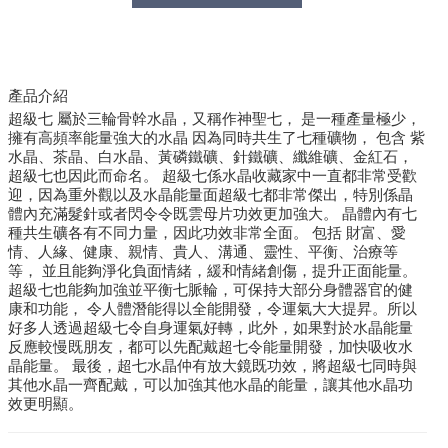
產品介紹
超級七 屬於三輪骨幹水晶，又稱作神聖七， 是一種產量極少，
擁有高頻率能量強大的水晶 因為同時共生了七種礦物， 包含 紫
水晶、茶晶、白水晶、黃磷鐵礦、針鐵礦、纖維礦、金紅石，
超級七也因此而命名。 超級七係水晶收藏家中一直都非常受歡
迎，因為重外觀以及水晶能量面超級七都非常傑出，特別係晶
體內充滿髮針或者閃令令既雲母片功效更加強大。 晶體內有七
種共生礦各有不同力量，因此功效非常全面。 包括 財富、愛
情、人緣、健康、親情、貴人、溝通、靈性、平衡、治療等
等， 並且能夠淨化負面情緒，緩和情緒創傷，提升正面能量。
超級七也能夠加強並平衡七脈輪，可保持大部分身體器官的健
康和功能， 令人體潛能得以全能開發，令運氣大大提昇。所以
好多人透過超級七令自身運氣好轉，此外，如果對於水晶能量
反應較慢既朋友，都可以先配戴超七令能量開發，加快吸收水
晶能量。 最後，超七水晶仲有放大鏡既功效，將超級七同時與
其他水晶一齊配戴，可以加強其他水晶的能量，讓其他水晶功
效更明顯。